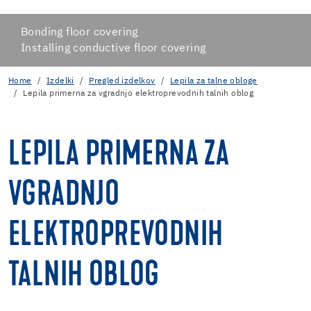
Bonding floor covering
Installing conductive floor covering
Home
Izdelki
Pregled izdelkov
Lepila za talne obloge
Lepila primerna za vgradnjo elektroprevodnih talnih oblog
LEPILA PRIMERNA ZA
VGRADNJO
ELEKTROPREVODNIH
TALNIH OBLOG