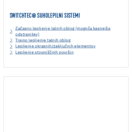
SWITCHTEC® SUHOLEPILNI SISTEMI
Začasno lepljenje talnih oblog (mogoča kasnejša
odstranitev)
Trajno lepljenje talnih oblog
Lepljenje okrasnih/zaključnih elementov
Lepljenje stopniščnih površin