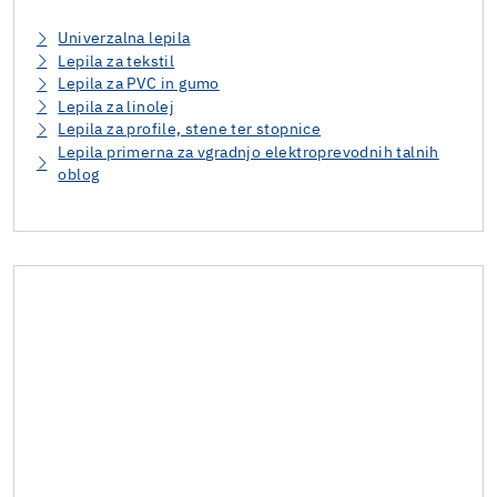
Univerzalna lepila
Lepila za tekstil
Lepila za PVC in gumo
Lepila za linolej
Lepila za profile, stene ter stopnice
Lepila primerna za vgradnjo elektroprevodnih talnih
oblog