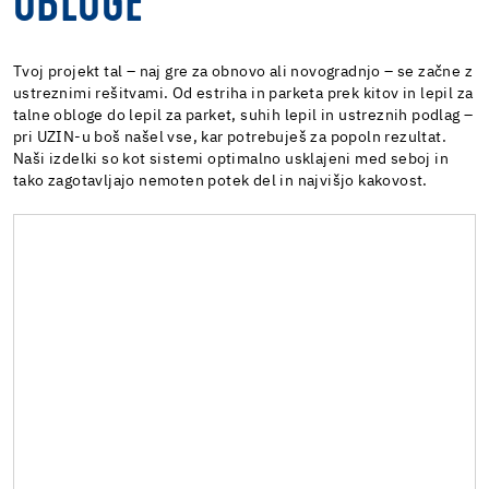
OBLOGE
Tvoj projekt tal – naj gre za obnovo ali novogradnjo – se začne z
ustreznimi rešitvami. Od estriha in parketa prek kitov in lepil za
talne obloge do lepil za parket, suhih lepil in ustreznih podlag –
pri UZIN-u boš našel vse, kar potrebuješ za popoln rezultat.
Naši izdelki so kot sistemi optimalno usklajeni med seboj in
tako zagotavljajo nemoten potek del in najvišjo kakovost.