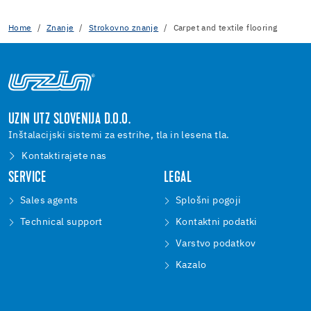
Home
Znanje
Strokovno znanje
Carpet and textile flooring
UZIN UTZ SLOVENIJA D.O.O.
Inštalacijski sistemi za estrihe, tla in lesena tla.
Kontaktirajete nas
SERVICE
LEGAL
Sales agents
Splošni pogoji
Technical support
Kontaktni podatki
Varstvo podatkov
Kazalo