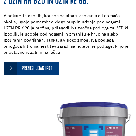
Z UZIN RR 620 IN UZIN KE 68.
V nekaterih okoljih, kot so socialna stanovanja ali domača
okolja, igrajo pomembno vlogo hrup in udobje pod nogami.
UZIN RR 620 je prožna, prilagodljiva zvočna podloga za LVT, ki
izboljšuje udobje pod nogami in zmanjšuje hrup na slabo
izoliranih površinah. Tanka, a visoko zmogljiva podlaga
omogoča hitro namestitev zaradi samolepilne podlage, ki jo je
enostavno rezati in nanašati.
PRENESI LETAK (PDF)