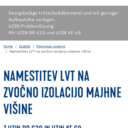
Designbeläge trittschalldämmend und mit geringer
Aufbauhöhe verlegen.
UZIN Problemlösung:
Mit UZIN RR 620 und UZIN KE 68.
Home
Izdelki
Renoplan sistemi
Namestitev LVT na zvočno izolacijo majhne višine
NAMESTITEV LVT NA
ZVOČNO IZOLACIJO MAJHNE
VIŠINE