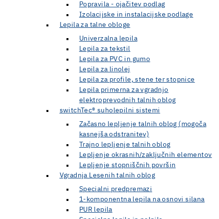
Popravila - ojačitev podlag
Izolacijske in instalacijske podlage
Lepila za talne obloge
Univerzalna lepila
Lepila za tekstil
Lepila za PVC in gumo
Lepila za linolej
Lepila za profile, stene ter stopnice
Lepila primerna za vgradnjo
elektroprevodnih talnih oblog
switchTec® suholepilni sistemi
Začasno lepljenje talnih oblog (mogoča
kasnejša odstranitev)
Trajno lepljenje talnih oblog
Lepljenje okrasnih/zaključnih elementov
Lepljenje stopniščnih površin
Vgradnja Lesenih talnih oblog
Specialni predpremazi
1-komponentna lepila na osnovi silana
PUR lepila