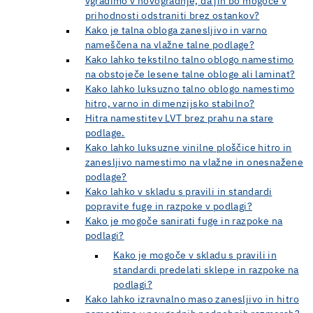
vgradimo v novogradnje, da jih bo mogoče v
prihodnosti odstraniti brez ostankov?
Kako je talna obloga zanesljivo in varno
nameščena na vlažne talne podlage?
Kako lahko tekstilno talno oblogo namestimo
na obstoječe lesene talne obloge ali laminat?
Kako lahko luksuzno talno oblogo namestimo
hitro, varno in dimenzijsko stabilno?
Hitra namestitev LVT brez prahu na stare
podlage.
Kako lahko luksuzne vinilne ploščice hitro in
zanesljivo namestimo na vlažne in onesnažene
podlage?
Kako lahko v skladu s pravili in standardi
popravite fuge in razpoke v podlagi?
Kako je mogoče sanirati fuge in razpoke na
podlagi?
Kako je mogoče v skladu s pravili in
standardi predelati sklepe in razpoke na
podlagi?
Kako lahko izravnalno maso zanesljivo in hitro