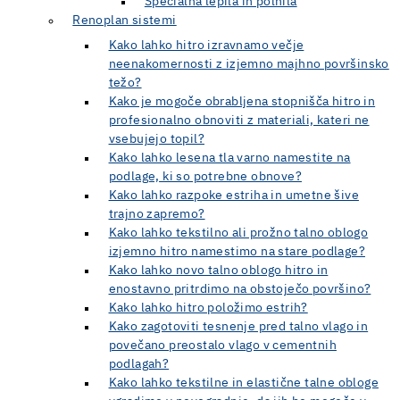
Specialna lepila in polnila
Renoplan sistemi
Kako lahko hitro izravnamo večje
neenakomernosti z izjemno majhno površinsko
težo?
Kako je mogoče obrabljena stopnišča hitro in
profesionalno obnoviti z materiali, kateri ne
vsebujejo topil?
Kako lahko lesena tla varno namestite na
podlage, ki so potrebne obnove?
Kako lahko razpoke estriha in umetne šive
trajno zapremo?
Kako lahko tekstilno ali prožno talno oblogo
izjemno hitro namestimo na stare podlage?
Kako lahko novo talno oblogo hitro in
enostavno pritrdimo na obstoječo površino?
Kako lahko hitro položimo estrih?
Kako zagotoviti tesnenje pred talno vlago in
povečano preostalo vlago v cementnih
podlagah?
Kako lahko tekstilne in elastične talne obloge