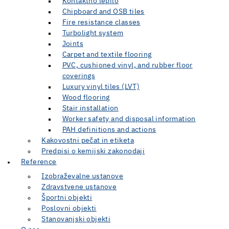
Kontaktno lepilo
Chipboard and OSB tiles
Fire resistance classes
Turbolight system
Joints
Carpet and textile flooring
PVC, cushioned vinyl, and rubber floor
coverings
Luxury vinyl tiles (LVT)
Wood flooring
Stair installation
Worker safety and disposal information
PAH definitions and actions
Kakovostni pečat in etiketa
Predpisi o kemijski zakonodaji
Reference
Izobraževalne ustanove
Zdravstvene ustanove
Športni objekti
Poslovni objekti
Stanovanjski objekti