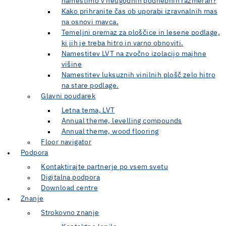
namestimo v neugodnih podnebnih razmerah?
Kako prihranite čas ob uporabi izravnalnih mas
na osnovi mavca.
Temeljni premaz za ploščice in lesene podlage,
ki jih je treba hitro in varno obnoviti.
Namestitev LVT na zvočno izolacijo majhne
višine
Namestitev luksuznih vinilnih plošč zelo hitro
na stare podlage.
Glavni poudarek
Letna tema, LVT
Annual theme, levelling compounds
Annual theme, wood flooring
Floor navigator
Podpora
Kontaktirajte partnerje po vsem svetu
Digitalna podpora
Download centre
Znanje
Strokovno znanje