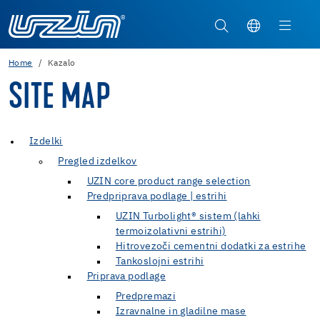
Home
Kazalo
SITE MAP
Izdelki
Pregled izdelkov
UZIN core product range selection
Predpriprava podlage | estrihi
UZIN Turbolight® sistem (lahki
termoizolativni estrihi)
Hitrovezoči cementni dodatki za estrihe
Tankoslojni estrihi
Priprava podlage
Predpremazi
Izravnalne in gladilne mase