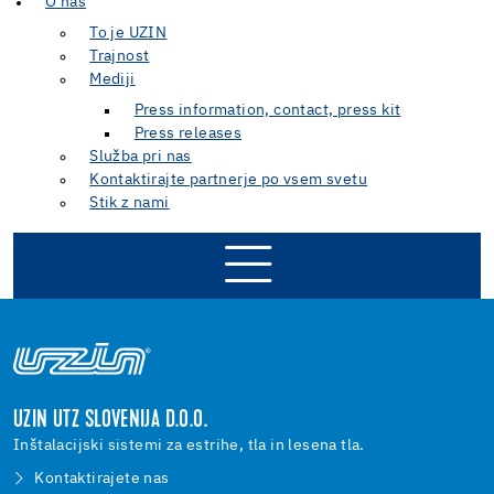
O nas
To je UZIN
Trajnost
Mediji
Press information, contact, press kit
Press releases
Služba pri nas
Kontaktirajte partnerje po vsem svetu
Stik z nami
SPLOŠNI POGOJI
KONTAKTNI PODATKI
VARSTVO PODATKOV
UZIN UTZ SLOVENIJA D.O.O.
KAZALO
Inštalacijski sistemi za estrihe, tla in lesena tla.
SALES AGENTS
Kontaktirajete nas