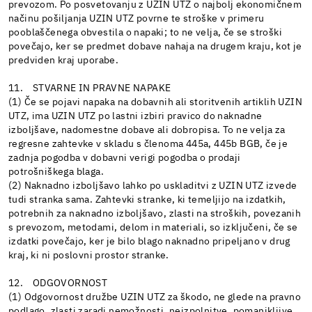
prevozom. Po posvetovanju z UZIN UTZ o najbolj ekonomičnem
načinu pošiljanja UZIN UTZ povrne te stroške v primeru
pooblaščenega obvestila o napaki; to ne velja, če se stroški
povečajo, ker se predmet dobave nahaja na drugem kraju, kot je
predviden kraj uporabe.
11. STVARNE IN PRAVNE NAPAKE
(1) Če se pojavi napaka na dobavnih ali storitvenih artiklih UZIN
UTZ, ima UZIN UTZ po lastni izbiri pravico do naknadne
izboljšave, nadomestne dobave ali dobropisa. To ne velja za
regresne zahtevke v skladu s členoma 445a, 445b BGB, če je
zadnja pogodba v dobavni verigi pogodba o prodaji
potrošniškega blaga.
(2) Naknadno izboljšavo lahko po uskladitvi z UZIN UTZ izvede
tudi stranka sama. Zahtevki stranke, ki temeljijo na izdatkih,
potrebnih za naknadno izboljšavo, zlasti na stroških, povezanih
s prevozom, metodami, delom in materiali, so izključeni, če se
izdatki povečajo, ker je bilo blago naknadno pripeljano v drug
kraj, ki ni poslovni prostor stranke.
12. ODGOVORNOST
(1) Odgovornost družbe UZIN UTZ za škodo, ne glede na pravno
podlago, zlasti zaradi nemožnosti, neizpolnitve, pomanjkljive