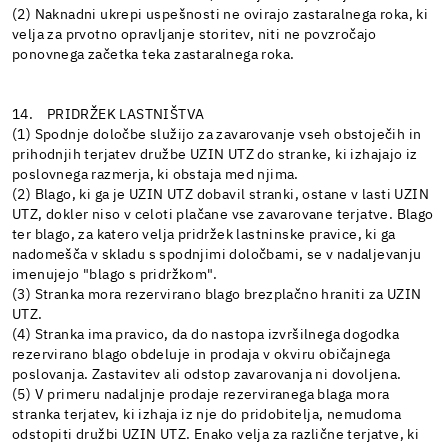
(2) Naknadni ukrepi uspešnosti ne ovirajo zastaralnega roka, ki
velja za prvotno opravljanje storitev, niti ne povzročajo
ponovnega začetka teka zastaralnega roka.
14. PRIDRŽEK LASTNIŠTVA
(1) Spodnje določbe služijo za zavarovanje vseh obstoječih in
prihodnjih terjatev družbe UZIN UTZ do stranke, ki izhajajo iz
poslovnega razmerja, ki obstaja med njima.
(2) Blago, ki ga je UZIN UTZ dobavil stranki, ostane v lasti UZIN
UTZ, dokler niso v celoti plačane vse zavarovane terjatve. Blago
ter blago, za katero velja pridržek lastninske pravice, ki ga
nadomešča v skladu s spodnjimi določbami, se v nadaljevanju
imenujejo "blago s pridržkom".
(3) Stranka mora rezervirano blago brezplačno hraniti za UZIN
UTZ.
(4) Stranka ima pravico, da do nastopa izvršilnega dogodka
rezervirano blago obdeluje in prodaja v okviru običajnega
poslovanja. Zastavitev ali odstop zavarovanja ni dovoljena.
(5) V primeru nadaljnje prodaje rezerviranega blaga mora
stranka terjatev, ki izhaja iz nje do pridobitelja, nemudoma
odstopiti družbi UZIN UTZ. Enako velja za različne terjatve, ki