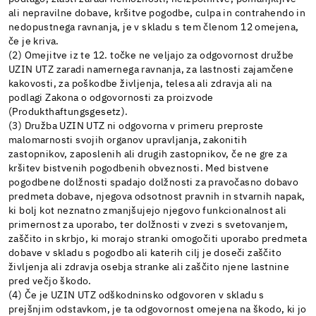
ali nepravilne dobave, kršitve pogodbe, culpa in contrahendo in
nedopustnega ravnanja, je v skladu s tem členom 12 omejena,
če je kriva.
(2) Omejitve iz te 12. točke ne veljajo za odgovornost družbe
UZIN UTZ zaradi namernega ravnanja, za lastnosti zajamčene
kakovosti, za poškodbe življenja, telesa ali zdravja ali na
podlagi Zakona o odgovornosti za proizvode
(Produkthaftungsgesetz).
(3) Družba UZIN UTZ ni odgovorna v primeru preproste
malomarnosti svojih organov upravljanja, zakonitih
zastopnikov, zaposlenih ali drugih zastopnikov, če ne gre za
kršitev bistvenih pogodbenih obveznosti. Med bistvene
pogodbene dolžnosti spadajo dolžnosti za pravočasno dobavo
predmeta dobave, njegova odsotnost pravnih in stvarnih napak,
ki bolj kot neznatno zmanjšujejo njegovo funkcionalnost ali
primernost za uporabo, ter dolžnosti v zvezi s svetovanjem,
zaščito in skrbjo, ki morajo stranki omogočiti uporabo predmeta
dobave v skladu s pogodbo ali katerih cilj je doseči zaščito
življenja ali zdravja osebja stranke ali zaščito njene lastnine
pred večjo škodo.
(4) Če je UZIN UTZ odškodninsko odgovoren v skladu s
prejšnjim odstavkom, je ta odgovornost omejena na škodo, ki jo