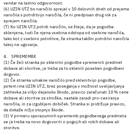
vendar na lastno odgovornost.
(6) UZIN UTZ bo naročilo sprejel v 10 delovnih dneh od prejema
naročila s potrditvijo naročila, če ni predpisan drug rok za
sprejem naročila.
(7) Ko UZIN UTZ potrdi naročilo, se šteje, da je pogodba
sklenjena, tudi če njena vsebina odstopa od vsebine naročila,
tako kot z vsebino potrditve, če stranka takšni potrditvi naročila
takoj ne ugovarja.
4. SPREMEMBE
(1) Če želi stranka po sklenitvi pogodbe spremeniti predmet
dobave ali storitve, je treba za to skleniti poseben pogodbeni
dogovor.
(2) Če stranka umakne naročilo pred sklenitvijo pogodbe,
potem ima UZIN UTZ, brez poseganja v možnost uveljavljanja
zahtevka za višjo dejansko škodo, pravico zaračunati 10 % cene
dobave ali storitve za stroške, nastale zaradi pro-cesiranja
naročila, in za izgubljeni dobiček. Stranka si pridržuje pravico,
da dokaže nižjo stopnjo škode.
(3) V primeru sporazumnih sprememb pogodbenega predmeta
se je treba na novo dogovoriti o pogojih ali rokih dobave ali
storitve.