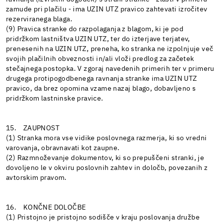
zamude pri plačilu - ima UZIN UTZ pravico zahtevati izročitev
rezerviranega blaga.
(9) Pravica stranke do razpolaganja z blagom, ki je pod
pridržkom lastništva UZIN UTZ, ter do izterjave terjatev,
prenesenih na UZIN UTZ, preneha, ko stranka ne izpolnjuje več
svojih plačilnih obveznosti in/ali vloži predlog za začetek
stečajnega postopka. V zgoraj navedenih primerih ter v primeru
drugega protipogodbenega ravnanja stranke ima UZIN UTZ
pravico, da brez opomina vzame nazaj blago, dobavljeno s
pridržkom lastninske pravice.
15. ZAUPNOST
(1) Stranka mora vse vidike poslovnega razmerja, ki so vredni
varovanja, obravnavati kot zaupne.
(2) Razmnoževanje dokumentov, ki so prepuščeni stranki, je
dovoljeno le v okviru poslovnih zahtev in določb, povezanih z
avtorskim pravom.
16. KONČNE DOLOČBE
(1) Pristojno je pristojno sodišče v kraju poslovanja družbe