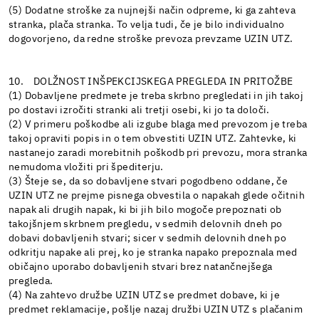
(5) Dodatne stroške za nujnejši način odpreme, ki ga zahteva
stranka, plača stranka. To velja tudi, če je bilo individualno
dogovorjeno, da redne stroške prevoza prevzame UZIN UTZ.
10. DOLŽNOST INŠPEKCIJSKEGA PREGLEDA IN PRITOŽBE
(1) Dobavljene predmete je treba skrbno pregledati in jih takoj
po dostavi izročiti stranki ali tretji osebi, ki jo ta določi.
(2) V primeru poškodbe ali izgube blaga med prevozom je treba
takoj opraviti popis in o tem obvestiti UZIN UTZ. Zahtevke, ki
nastanejo zaradi morebitnih poškodb pri prevozu, mora stranka
nemudoma vložiti pri špediterju.
(3) Šteje se, da so dobavljene stvari pogodbeno oddane, če
UZIN UTZ ne prejme pisnega obvestila o napakah glede očitnih
napak ali drugih napak, ki bi jih bilo mogoče prepoznati ob
takojšnjem skrbnem pregledu, v sedmih delovnih dneh po
dobavi dobavljenih stvari; sicer v sedmih delovnih dneh po
odkritju napake ali prej, ko je stranka napako prepoznala med
običajno uporabo dobavljenih stvari brez natančnejšega
pregleda.
(4) Na zahtevo družbe UZIN UTZ se predmet dobave, ki je
predmet reklamacije, pošlje nazaj družbi UZIN UTZ s plačanim