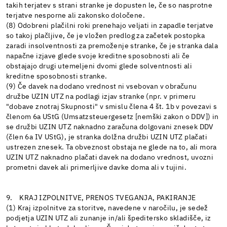
takih terjatev s strani stranke je dopusten le, če so nasprotne
terjatve nesporne ali zakonsko določene.
(8) Odobreni plačilni roki prenehajo veljati in zapadle terjatve
so takoj plačljive, če je vložen predlog za začetek postopka
zaradi insolventnosti za premoženje stranke, če je stranka dala
napačne izjave glede svoje kreditne sposobnosti ali če
obstajajo drugi utemeljeni dvomi glede solventnosti ali
kreditne sposobnosti stranke.
(9) Če davek na dodano vrednost ni vsebovan v obračunu
družbe UZIN UTZ na podlagi izjav stranke (npr. v primeru
"dobave znotraj Skupnosti" v smislu člena 4 št. 1b v povezavi s
členom 6a UStG (Umsatzsteuergesetz [nemški zakon o DDV]) in
se družbi UZIN UTZ naknadno zaračuna dolgovani znesek DDV
(člen 6a IV UStG), je stranka dolžna družbi UZIN UTZ plačati
ustrezen znesek. Ta obveznost obstaja ne glede na to, ali mora
UZIN UTZ naknadno plačati davek na dodano vrednost, uvozni
prometni davek ali primerljive davke doma ali v tujini.
9. KRAJ IZPOLNITVE, PRENOS TVEGANJA, PAKIRANJE
(1) Kraj izpolnitve za storitve, navedene v naročilu, je sedež
podjetja UZIN UTZ ali zunanje in/ali špeditersko skladišče, iz