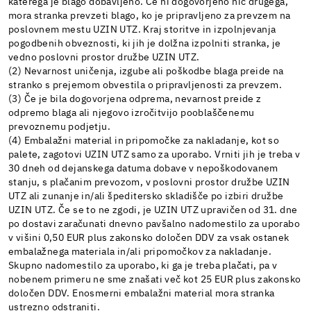
katerega je blago dobavljeno. Če ni dogovorjeno nič drugega,
mora stranka prevzeti blago, ko je pripravljeno za prevzem na
poslovnem mestu UZIN UTZ. Kraj storitve in izpolnjevanja
pogodbenih obveznosti, ki jih je dolžna izpolniti stranka, je
vedno poslovni prostor družbe UZIN UTZ.
(2) Nevarnost uničenja, izgube ali poškodbe blaga preide na
stranko s prejemom obvestila o pripravljenosti za prevzem.
(3) Če je bila dogovorjena odprema, nevarnost preide z
odpremo blaga ali njegovo izročitvijo pooblaščenemu
prevoznemu podjetju.
(4) Embalažni material in pripomočke za nakladanje, kot so
palete, zagotovi UZIN UTZ samo za uporabo. Vrniti jih je treba v
30 dneh od dejanskega datuma dobave v nepoškodovanem
stanju, s plačanim prevozom, v poslovni prostor družbe UZIN
UTZ ali zunanje in/ali špeditersko skladišče po izbiri družbe
UZIN UTZ. Če se to ne zgodi, je UZIN UTZ upravičen od 31. dne
po dostavi zaračunati dnevno pavšalno nadomestilo za uporabo
v višini 0,50 EUR plus zakonsko določen DDV za vsak ostanek
embalažnega materiala in/ali pripomočkov za nakladanje.
Skupno nadomestilo za uporabo, ki ga je treba plačati, pa v
nobenem primeru ne sme znašati več kot 25 EUR plus zakonsko
določen DDV. Enosmerni embalažni material mora stranka
ustrezno odstraniti.