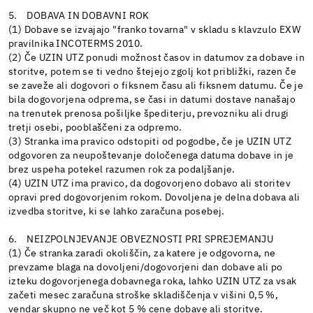
5. DOBAVA IN DOBAVNI ROK
(1) Dobave se izvajajo "franko tovarna" v skladu s klavzulo EXW
pravilnika INCOTERMS 2010.
(2) Če UZIN UTZ ponudi možnost časov in datumov za dobave in
storitve, potem se ti vedno štejejo zgolj kot približki, razen če
se zaveže ali dogovori o fiksnem času ali fiksnem datumu. Če je
bila dogovorjena odprema, se časi in datumi dostave nanašajo
na trenutek prenosa pošiljke špediterju, prevozniku ali drugi
tretji osebi, pooblaščeni za odpremo.
(3) Stranka ima pravico odstopiti od pogodbe, če je UZIN UTZ
odgovoren za neupoštevanje določenega datuma dobave in je
brez uspeha potekel razumen rok za podaljšanje.
(4) UZIN UTZ ima pravico, da dogovorjeno dobavo ali storitev
opravi pred dogovorjenim rokom. Dovoljena je delna dobava ali
izvedba storitve, ki se lahko zaračuna posebej.
6. NEIZPOLNJEVANJE OBVEZNOSTI PRI SPREJEMANJU
(1) Če stranka zaradi okoliščin, za katere je odgovorna, ne
prevzame blaga na dovoljeni/dogovorjeni dan dobave ali po
izteku dogovorjenega dobavnega roka, lahko UZIN UTZ za vsak
začeti mesec zaračuna stroške skladiščenja v višini 0,5 %,
vendar skupno ne več kot 5 % cene dobave ali storitve.