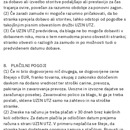
za dobavo ali izvedbo storitve podaljšajo ali prestavijo za čas
trajanja ovire, povečan za razumno obdobje za ponovni zagon.
(2) Če zaradi zamude ni mogoče razumno pričakovati, da bo
stranka sprejela dobavo ali storitev, lahko odstopi od pogodbe s
takojšnjim pisnim obvestilom družbi UZIN UTZ.
(3) Če UZIN UTZ predvideva, da blaga ne bo mogoče dobaviti v
dobavnem roku, mora o tem nemudoma pisno obvestiti stranko;
stranko obvesti o razlogih za zamudo in po možnosti tudi o
predvidenem datumu dobave.
8. PLAČILNI POGOJI
(1) Če ni bilo dogovorjeno nič drugega, se dogovorjene cene
štejejo v EUR, franko tovarna, skupaj z zakonsko določenim
davkom na dodano vrednost ter stroški carine, prevoza,
pakiranja in zavarovanja prevoza. Uvozne in izvozne dajatve se
zaračunajo posebej. Zavarovalno polico za blago, ki ga je treba
poslati, sklene UZIN UTZ samo na zahtevo in na stroške
stranke.
(2) Zneske na računu je treba plačati v 30 dneh brez kakršnih
koli odbitkov. Za datum plačila je odločilen datum prejema
računa s strani UZIN UTZ. V primeru neplačila se šteje, da
stranka brez dodatnega opomina zamuja s plačilom. Popusti in