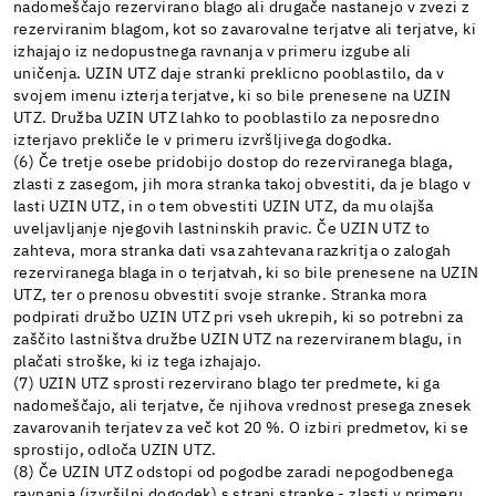
nadomeščajo rezervirano blago ali drugače nastanejo v zvezi z
rezerviranim blagom, kot so zavarovalne terjatve ali terjatve, ki
izhajajo iz nedopustnega ravnanja v primeru izgube ali
uničenja. UZIN UTZ daje stranki preklicno pooblastilo, da v
svojem imenu izterja terjatve, ki so bile prenesene na UZIN
UTZ. Družba UZIN UTZ lahko to pooblastilo za neposredno
izterjavo prekliče le v primeru izvršljivega dogodka.
(6) Če tretje osebe pridobijo dostop do rezerviranega blaga,
zlasti z zasegom, jih mora stranka takoj obvestiti, da je blago v
lasti UZIN UTZ, in o tem obvestiti UZIN UTZ, da mu olajša
uveljavljanje njegovih lastninskih pravic. Če UZIN UTZ to
zahteva, mora stranka dati vsa zahtevana razkritja o zalogah
rezerviranega blaga in o terjatvah, ki so bile prenesene na UZIN
UTZ, ter o prenosu obvestiti svoje stranke. Stranka mora
podpirati družbo UZIN UTZ pri vseh ukrepih, ki so potrebni za
zaščito lastništva družbe UZIN UTZ na rezerviranem blagu, in
plačati stroške, ki iz tega izhajajo.
(7) UZIN UTZ sprosti rezervirano blago ter predmete, ki ga
nadomeščajo, ali terjatve, če njihova vrednost presega znesek
zavarovanih terjatev za več kot 20 %. O izbiri predmetov, ki se
sprostijo, odloča UZIN UTZ.
(8) Če UZIN UTZ odstopi od pogodbe zaradi nepogodbenega
ravnanja (izvršilni dogodek) s strani stranke - zlasti v primeru