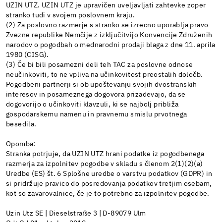
UZIN UTZ. UZIN UTZ je upravičen uveljavljati zahtevke zoper
stranko tudi v svojem poslovnem kraju.
(2) Za poslovno razmerje s stranko se izrecno uporablja pravo
Zvezne republike Nemčije z izključitvijo Konvencije Združenih
narodov o pogodbah o mednarodni prodaji blaga z dne 11. aprila
1980 (CISG).
(3) Če bi bili posamezni deli teh TAC za poslovne odnose
neučinkoviti, to ne vpliva na učinkovitost preostalih določb.
Pogodbeni partnerji si ob upoštevanju svojih dvostranskih
interesov in posameznega dogovora prizadevajo, da se
dogovorijo o učinkoviti klavzuli, ki se najbolj približa
gospodarskemu namenu in pravnemu smislu prvotnega
besedila.
Opomba:
Stranka potrjuje, da UZIN UTZ hrani podatke iz pogodbenega
razmerja za izpolnitev pogodbe v skladu s členom 2(1)(2)(a)
Uredbe (ES) št. 6 Splošne uredbe o varstvu podatkov (GDPR) in
si pridržuje pravico do posredovanja podatkov tretjim osebam,
kot so zavarovalnice, če je to potrebno za izpolnitev pogodbe.
Uzin Utz SE | Dieselstraße 3 | D-89079 Ulm