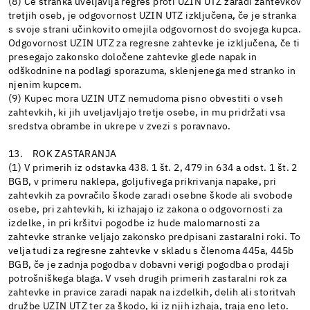
(8) Če stranka uveljavlja regres proti UZIN UTZ zaradi zahtevkov
tretjih oseb, je odgovornost UZIN UTZ izključena, če je stranka
s svoje strani učinkovito omejila odgovornost do svojega kupca.
Odgovornost UZIN UTZ za regresne zahtevke je izključena, če ti
presegajo zakonsko določene zahtevke glede napak in
odškodnine na podlagi sporazuma, sklenjenega med stranko in
njenim kupcem.
(9) Kupec mora UZIN UTZ nemudoma pisno obvestiti o vseh
zahtevkih, ki jih uveljavljajo tretje osebe, in mu pridržati vsa
sredstva obrambe in ukrepe v zvezi s poravnavo.
13. ROK ZASTARANJA
(1) V primerih iz odstavka 438. 1 št. 2, 479 in 634 a odst. 1 št. 2
BGB, v primeru naklepa, goljufivega prikrivanja napake, pri
zahtevkih za povračilo škode zaradi osebne škode ali svobode
osebe, pri zahtevkih, ki izhajajo iz zakona o odgovornosti za
izdelke, in pri kršitvi pogodbe iz hude malomarnosti za
zahtevke stranke veljajo zakonsko predpisani zastaralni roki. To
velja tudi za regresne zahtevke v skladu s členoma 445a, 445b
BGB, če je zadnja pogodba v dobavni verigi pogodba o prodaji
potrošniškega blaga. V vseh drugih primerih zastaralni rok za
zahtevke in pravice zaradi napak na izdelkih, delih ali storitvah
družbe UZIN UTZ ter za škodo, ki iz njih izhaja, traja eno leto.