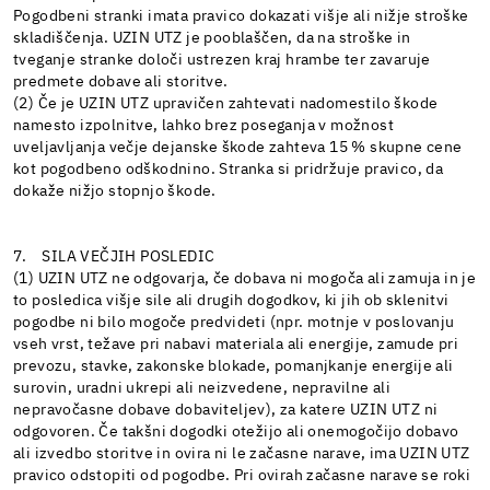
Pogodbeni stranki imata pravico dokazati višje ali nižje stroške
skladiščenja. UZIN UTZ je pooblaščen, da na stroške in
tveganje stranke določi ustrezen kraj hrambe ter zavaruje
predmete dobave ali storitve.
(2) Če je UZIN UTZ upravičen zahtevati nadomestilo škode
namesto izpolnitve, lahko brez poseganja v možnost
uveljavljanja večje dejanske škode zahteva 15 % skupne cene
kot pogodbeno odškodnino. Stranka si pridržuje pravico, da
dokaže nižjo stopnjo škode.
7. SILA VEČJIH POSLEDIC
(1) UZIN UTZ ne odgovarja, če dobava ni mogoča ali zamuja in je
to posledica višje sile ali drugih dogodkov, ki jih ob sklenitvi
pogodbe ni bilo mogoče predvideti (npr. motnje v poslovanju
vseh vrst, težave pri nabavi materiala ali energije, zamude pri
prevozu, stavke, zakonske blokade, pomanjkanje energije ali
surovin, uradni ukrepi ali neizvedene, nepravilne ali
nepravočasne dobave dobaviteljev), za katere UZIN UTZ ni
odgovoren. Če takšni dogodki otežijo ali onemogočijo dobavo
ali izvedbo storitve in ovira ni le začasne narave, ima UZIN UTZ
pravico odstopiti od pogodbe. Pri ovirah začasne narave se roki