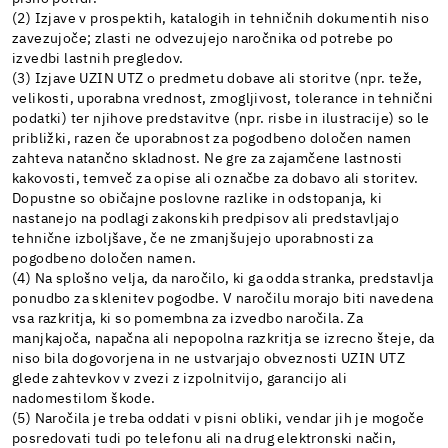
(2) Izjave v prospektih, katalogih in tehničnih dokumentih niso
zavezujoče; zlasti ne odvezujejo naročnika od potrebe po
izvedbi lastnih pregledov.
(3) Izjave UZIN UTZ o predmetu dobave ali storitve (npr. teže,
velikosti, uporabna vrednost, zmogljivost, tolerance in tehnični
podatki) ter njihove predstavitve (npr. risbe in ilustracije) so le
približki, razen če uporabnost za pogodbeno določen namen
zahteva natančno skladnost. Ne gre za zajamčene lastnosti
kakovosti, temveč za opise ali označbe za dobavo ali storitev.
Dopustne so običajne poslovne razlike in odstopanja, ki
nastanejo na podlagi zakonskih predpisov ali predstavljajo
tehnične izboljšave, če ne zmanjšujejo uporabnosti za
pogodbeno določen namen.
(4) Na splošno velja, da naročilo, ki ga odda stranka, predstavlja
ponudbo za sklenitev pogodbe. V naročilu morajo biti navedena
vsa razkritja, ki so pomembna za izvedbo naročila. Za
manjkajoča, napačna ali nepopolna razkritja se izrecno šteje, da
niso bila dogovorjena in ne ustvarjajo obveznosti UZIN UTZ
glede zahtevkov v zvezi z izpolnitvijo, garancijo ali
nadomestilom škode.
(5) Naročila je treba oddati v pisni obliki, vendar jih je mogoče
posredovati tudi po telefonu ali na drug elektronski način,