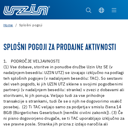
Home
Splošni pogoji
SPLOŠNI POGOJI ZA PRODAJNE AKTIVNOSTI
1. PODROČJE VELJAVNOSTI
(1) Vse dobave, storitve in ponudbe družbe Uzin Utz SE (v
nadaljnjem besedilu: UZIN UTZ) se izvajajo izključno na podlagi
teh splošnih pogojev (v nadaljnjem besedilu: TAC). So sestavni
del vseh pogodb, ki jih UZIN UTZ sklene s svojimi pogodbenimi
partnerji (v nadaljnjem besedilu: stranke) v zvezi z dobavami ali
storitvami, ki jih ponuja. Veljajo tudi za vse prihodnje
transakcije s strankami, tudi če se o njih ne dogovorimo vsakič
posebej. (2) Ti TAC veljajo samo za podjetja v smislu člena 14
BGB (Bürgerliches Gesetzbuch [nemški civilni zakonik]). (3) Če
ni pisno dogovorjeno drugače, se ti TAC uporabljajo izključno za
vse pravne posle. Stranka jih prizna z izdajo naročila ali