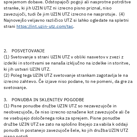
sprejemom dobave. Odstopajoči pogoji ali nasprotne potrditve
stranke, ki jih UZIN UTZ ni izrecno pisno priznal, niso
zavezujoči, tudi če jim UZIN UTZ izrecno ne nasprotuje. (4)
Najnovejšo veljavno različico UTZ si lahko ogledate na spletni
strani
https://int.uzin-utz.com/tac
.
2. POSVETOVANJE
(1) Svetovanje s strani UZIN UTZ v obliki nasvetov v zvezi z
izdelki in storitvami se nanaša izključno na izdelke in storitve,
ki jih ustvari UZIN UTZ.
(2) Poleg tega UZIN UTZ svetovanje strankam zagotavlja le na
izrecno zahtevo. Če izjave niso podane, to ne pomeni, da gre za
svetovanje.
3. PONUDBA IN SKLENITEV POGODBE
(1) Pisne ponudbe družbe UZIN UTZ so nezavezujoče in
neobvezujoče, če niso izrecno označene kot zavezujoče ali če
ne vsebujejo določenega roka za sprejem. Pisne ponudbe
družbe UZIN UTZ se zato na splošno štejejo za vabila k oddaji
ponudb in postanejo zavezujoče šele, ko jih družba UZIN UTZ
pisno potrdi.