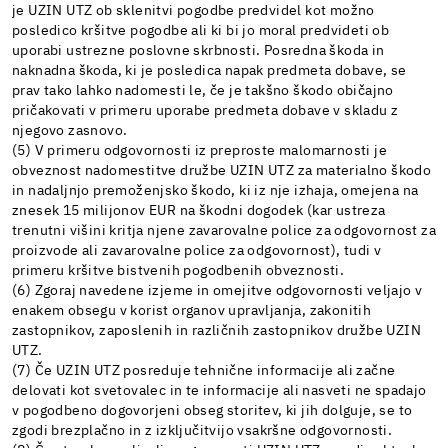
je UZIN UTZ ob sklenitvi pogodbe predvidel kot možno
posledico kršitve pogodbe ali ki bi jo moral predvideti ob
uporabi ustrezne poslovne skrbnosti. Posredna škoda in
naknadna škoda, ki je posledica napak predmeta dobave, se
prav tako lahko nadomesti le, če je takšno škodo običajno
pričakovati v primeru uporabe predmeta dobave v skladu z
njegovo zasnovo.
(5) V primeru odgovornosti iz preproste malomarnosti je
obveznost nadomestitve družbe UZIN UTZ za materialno škodo
in nadaljnjo premoženjsko škodo, ki iz nje izhaja, omejena na
znesek 15 milijonov EUR na škodni dogodek (kar ustreza
trenutni višini kritja njene zavarovalne police za odgovornost za
proizvode ali zavarovalne police za odgovornost), tudi v
primeru kršitve bistvenih pogodbenih obveznosti.
(6) Zgoraj navedene izjeme in omejitve odgovornosti veljajo v
enakem obsegu v korist organov upravljanja, zakonitih
zastopnikov, zaposlenih in različnih zastopnikov družbe UZIN
UTZ.
(7) Če UZIN UTZ posreduje tehnične informacije ali začne
delovati kot svetovalec in te informacije ali nasveti ne spadajo
v pogodbeno dogovorjeni obseg storitev, ki jih dolguje, se to
zgodi brezplačno in z izključitvijo vsakršne odgovornosti.