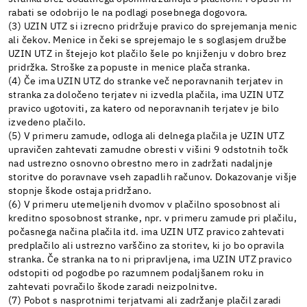
rabati se odobrijo le na podlagi posebnega dogovora.
(3) UZIN UTZ si izrecno pridržuje pravico do sprejemanja menic
ali čekov. Menice in čeki se sprejemajo le s soglasjem družbe
UZIN UTZ in štejejo kot plačilo šele po knjiženju v dobro brez
pridržka. Stroške za popuste in menice plača stranka.
(4) Če ima UZIN UTZ do stranke več neporavnanih terjatev in
stranka za določeno terjatev ni izvedla plačila, ima UZIN UTZ
pravico ugotoviti, za katero od neporavnanih terjatev je bilo
izvedeno plačilo.
(5) V primeru zamude, odloga ali delnega plačila je UZIN UTZ
upravičen zahtevati zamudne obresti v višini 9 odstotnih točk
nad ustrezno osnovno obrestno mero in zadržati nadaljnje
storitve do poravnave vseh zapadlih računov. Dokazovanje višje
stopnje škode ostaja pridržano.
(6) V primeru utemeljenih dvomov v plačilno sposobnost ali
kreditno sposobnost stranke, npr. v primeru zamude pri plačilu,
počasnega načina plačila itd. ima UZIN UTZ pravico zahtevati
predplačilo ali ustrezno varščino za storitev, ki jo bo opravila
stranka. Če stranka na to ni pripravljena, ima UZIN UTZ pravico
odstopiti od pogodbe po razumnem podaljšanem roku in
zahtevati povračilo škode zaradi neizpolnitve.
(7) Pobot s nasprotnimi terjatvami ali zadržanje plačil zaradi