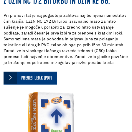
Z UZIN NC 172 BITURBO IN UZIN KE 66.
Pri prenovi tal je najpogosteje zahteva naj bo njena namestitev
čim krajša. UZIN NC 172 BiTurbo izravnalno maso za hitro
sušenje je mogoče uporabiti za izredno hitro ustvarjanje
podlage, zaradi česar je prva izbira za prenove s kratkimi roki.
Samorazlivna masa je pohodna in pripravljena za polaganje
tekstilne ali drugih PVC talne obloge po približno 60 minutah.
Zaradi zelo visokega tlačnega razreda trdnosti (C50) lahko
prenese tudi največje obremenitve. Zaradi zelo gladke površine
je brušenje nepotrebno in zagotavlja nizko porabo lepila.
PRENESI LETAK (PDF)