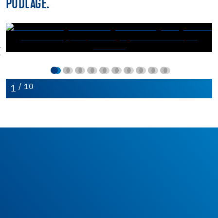
PODLAGE.
/ 10
1