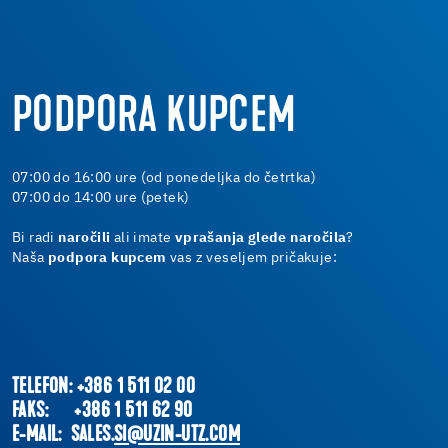
PODPORA KUPCEM
07:00 do 16:00 ure (od ponedeljka do četrtka)
07:00 do 14:00 ure (petek)
Bi radi
naročili
ali imate
vprašanja glede naročila
?
Naša
podpora kupcem
vas z veseljem pričakuje:
TELEFON: +386 1 511 02 00
FAKS: +386 1 511 62 90
E-MAIL: SALES.
SI@UZIN-UTZ.COM