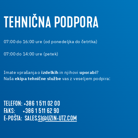
TEHNIČNA PODPORA
07:00 do 16:00 ure (od ponedeljka do četrtka)
07:00 do 14:00 ure (petek)
Imate vprašanja o
izdelkih
in njihovi
uporabi
?
Naša
ekipa tehnične službe
vas z veseljem podpira:
TELEFON: +386 1 511 02 00
FAKS: +386 1 511 62 90
E-POŠTA: SALES.
SI@UZIN-UTZ.COM