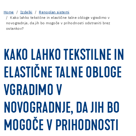
Home
Izdelki
Renoplan sistemi
Kako lahko tekstilne in elastične talne obloge vgradimo v
novogradnje, da jih bo mogoče v prihodnosti odstraniti brez
ostankov?
KAKO LAHKO TEKSTILNE IN
ELASTIČNE TALNE OBLOGE
VGRADIMO V
NOVOGRADNJE, DA JIH BO
MOGOČE V PRIHODNOSTI