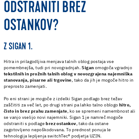
ODSTRANITI BREZ
OSTANKOV?
Z SIGAN 1.
Hitra in prilagodljiva menjava talnih oblog postaja vse
pomembnejša, tudi pri novogradnjah.
Sigan
omogoča vgradnjo
tekstilnih in prožnih talnih oblog v novozgrajena najemniška
stanovanja, pisarne ali trgovine
, tako da jih je mogoče hitro in
preprosto zamenjati.
Po eni strani je mogoče z izdelki Sigan podlago brez težav
zaščititi za več let, po drugi strani pa lahko talno oblogo
hitro,
čisto in brez prahu zamenjate
, ko se spremeni namembnost ali
se vanjo vselijo novi najemniki. Sigan 1 je namreč mogoče
odstraniti s podlage
brez ostankov
, tako da ostane
zagotovljeno nepoškodovana. To prednost ponuja le
tehnologija lepljenja switchTec® podjetja UZIN.