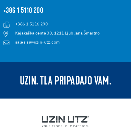
+386 1 5110 200
+386 1 5116 290
Kajakaška cesta 30, 1211 Ljubljana Šmartno
sales.si@uzin-utz.com
UZIN. TLA PRIPADAJO VAM.