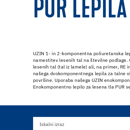
PUR LEPILA
UZIN 1- in 2-komponentna poliuretanska lepi
namestitev lesenih tal na številne podlage. 
lesenih tal (tal iz lamele) ali, na primer, R
našega dvokomponentnega lepila za talne ob
površine. Uporaba našega UZIN enokomponent
Enokomponentno lepilo za lesena tla PUR se