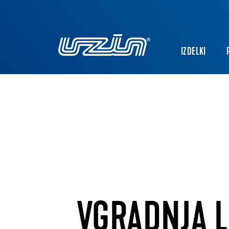
IZDELKI
VGRADNJA L