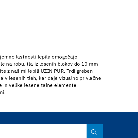
zjemne lastnosti lepila omogočajo
le na robu, tla iz lesenih blokov do 10 mm
tite z našimi lepili UZIN PUR. Trdi greben
 lesenih tleh, kar daje vizualno privlačne
 in velike lesene talne elemente.
mi.