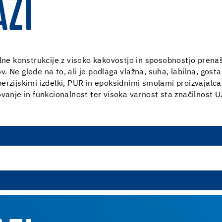
ZI
alne konstrukcije z visoko kakovostjo in sposobnostjo pren
ov. Ne glede na to, ali je podlaga vlažna, suha, labilna, gos
erzijskimi izdelki, PUR in epoksidnimi smolami proizvajalc
ovanje in funkcionalnost ter visoka varnost sta značilnost