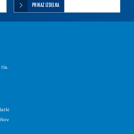
PRIKAZ IZDELKA
 tla.
i
atki
tkov