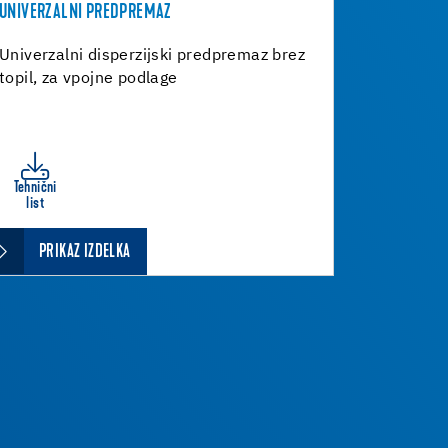
UNIVERZALNI PREDPREMAZ
Univerzalni disperzijski predpremaz brez
topil, za vpojne podlage
Tehnični
list
PRIKAZ IZDELKA