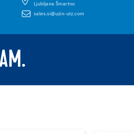
Ljubljana Šmartno
sales.si@uzin-utz.com
VAM.