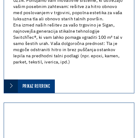
UZIN. Ponujamo vam inovativne sisteme, ki ustrezajo
vašim posebnim zahtevam: rešitve za hitro obnovo
med poslovanjem v trgovini, popolna estetika za vaša
luksuzna tla ali obnovo starih talnih površin.
Ena izmed naših rešitev za vašo trgovino je Sigan,
najnovejša generacija stikalne tehnologije
SwitchTec®, ki vam lahko pomaga vgraditi 100 m² tal v
samo šestih urah. Vaša dolgoročna prednost: Tla je
mogoče odstraniti hitro in brez puščanja ostankov
lepila na predhodni talni podlagi (npr. epoxi, kamen,
parket, tekstil, iverica, ipd.)
PRIKAZ REFERENC