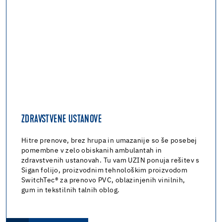
ZDRAVSTVENE USTANOVE
Hitre prenove, brez hrupa in umazanije so še posebej
pomembne v zelo obiskanih ambulantah in
zdravstvenih ustanovah. Tu vam UZIN ponuja rešitev s
Sigan folijo, proizvodnim tehnološkim proizvodom
SwitchTec® za prenovo PVC, oblazinjenih vinilnih,
gum in tekstilnih talnih oblog.