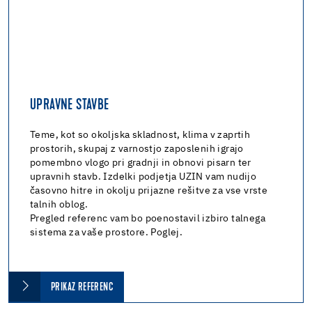
UPRAVNE STAVBE
Teme, kot so okoljska skladnost, klima v zaprtih
prostorih, skupaj z varnostjo zaposlenih igrajo
pomembno vlogo pri gradnji in obnovi pisarn ter
upravnih stavb. Izdelki podjetja UZIN vam nudijo
časovno hitre in okolju prijazne rešitve za vse vrste
talnih oblog.
Pregled referenc vam bo poenostavil izbiro talnega
sistema za vaše prostore. Poglej.
PRIKAZ REFERENC