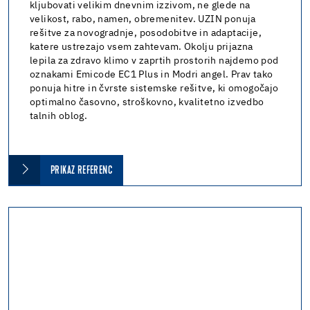
kljubovati velikim dnevnim izzivom, ne glede na
velikost, rabo, namen, obremenitev. UZIN ponuja
rešitve za novogradnje, posodobitve in adaptacije,
katere ustrezajo vsem zahtevam. Okolju prijazna
lepila za zdravo klimo v zaprtih prostorih najdemo pod
oznakami Emicode EC1 Plus in Modri angel. Prav tako
ponuja hitre in čvrste sistemske rešitve, ki omogočajo
optimalno časovno, stroškovno, kvalitetno izvedbo
talnih oblog.
PRIKAZ REFERENC