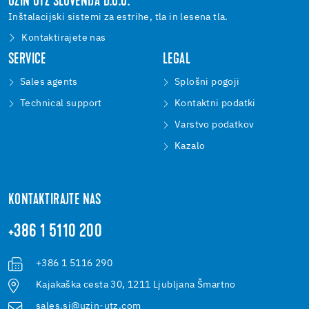
UZIN UTZ SLOVENIJA D.O.O.
Inštalacijski sistemi za estrihe, tla in lesena tla.
Kontaktirajete nas
SERVICE
LEGAL
Sales agents
Splošni pogoji
Technical support
Kontaktni podatki
Varstvo podatkov
Kazalo
KONTAKTIRAJTE NAS
+386 1 5110 200
+386 1 5116 290
Kajakaška cesta 30, 1211 Ljubljana Šmartno
sales.si@uzin-utz.com