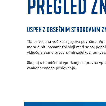
PREGLED Z
USPEH Z OBSEŽNIM STROKOVNIM Z
Tla so vredna več kot njegova površina. Vedn
morajo biti posamezni sloji med seboj popol
vključuje samo prvovrstnih izdelkov, temveč
Skupaj s tehničnimi vprašanji so pravna vpr
vsakodnevnega poslovanja.