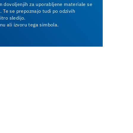
in dovoljenjih za uporabljene materiale se
 Te se prepoznajo tudi po odzivih
itro sledijo.
nu ali izvoru tega simbola.