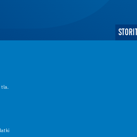
STORI
 tla.
i
atki