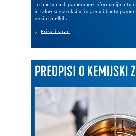
Tu boste našli pomembne informacije o tema
in talne konstrukcije, in prejeli boste pom
naših izdelkih.
Prikaži stran
PREDPISI O KEMIJSKI 