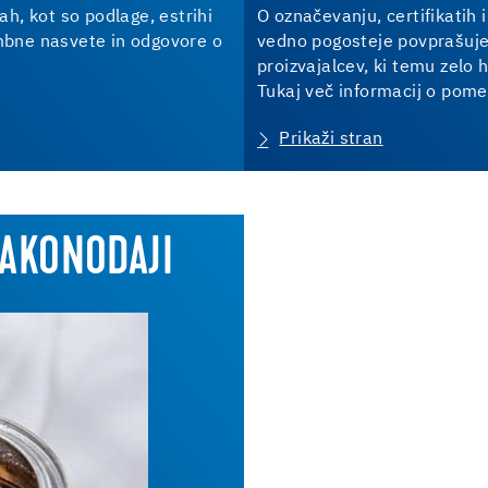
h, kot so podlage, estrihi
O označevanju, certifikatih 
embne nasvete in odgovore o
vedno pogosteje povprašuje.
proizvajalcev, ki temu zelo h
Tukaj več informacij o pome
Prikaži stran
ZAKONODAJI