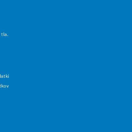
 tla.
i
atki
tkov