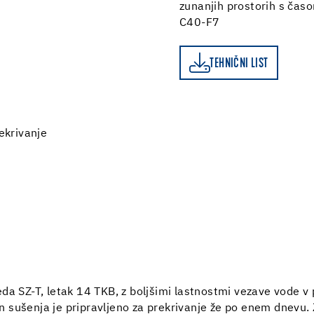
zunanjih prostorih s čas
C40-F7
TEHNIČNI LIST
TEHNIČNI LIST
rekrivanje
da SZ-T, letak 14 TKB, z boljšimi lastnostmi vezave vode v 
 sušenja je pripravljeno za prekrivanje že po enem dnevu. 