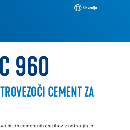
Slovenija
SC 960
ITROVEZOČI CEMENT ZA
avo hitrih cementnih estrihov v notranjih in