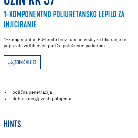
UZIN RK 37
1-KOMPONENTNO POLIURETANSKO LEPILO ZA
INJICIRANJE
1-komponentno PU-lepilo brez topil in vode, za fiksiranje in
popravila votlih mest pod že položenim parketom
TEHNIČNI LIST
ST
odlična penetracija
dobre zmogljivosti polnjenja
HINTS