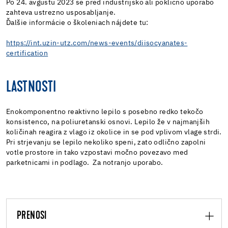
Po 24. avgustu 2023 se pred industrijsko ali poklicno uporabo
zahteva ustrezno usposabljanje.
Ďalšie informácie o školeniach nájdete tu:
https://int.uzin-utz.com/news-events/diisocyanates-
certification
LASTNOSTI
Enokomponentno reaktivno lepilo s posebno redko tekočo
konsistenco, na poliuretanski osnovi. Lepilo že v najmanjših
količinah reagira z vlago iz okolice in se pod vplivom vlage strdi.
Pri strjevanju se lepilo nekoliko speni, zato odlično zapolni
votle prostore in tako vzpostavi močno povezavo med
parketnicami in podlago. Za notranjo uporabo.
PRENOSI