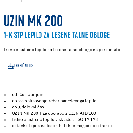
UZIN MK 200
1-K STP LEPILO ZA LESENE TALNE OBLOGE
Trdno elastično lepilo za lesene talne obloge na pero in utor
TEHNIČNI LIST
ST
odličen oprijem
dobro oblikovanje reber nanešenega lepila
dolg delovni čas
UZIN MK 200 T za uporabo z UZIN ATD 100
trdno elastično lepilo v skladu z ISO 17 178
ostanke lepila na lesenih tleh je mogoče odstraniti