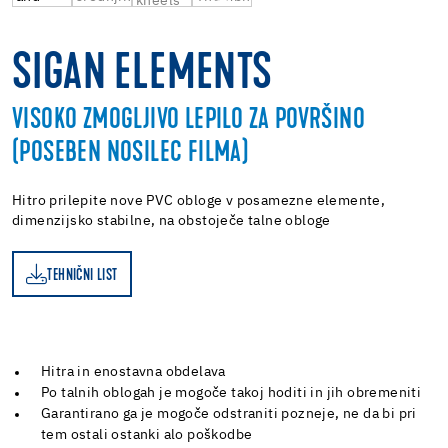
SIGAN ELEMENTS
VISOKO ZMOGLJIVO LEPILO ZA POVRŠINO
(POSEBEN NOSILEC FILMA)
Hitro prilepite nove PVC obloge v posamezne elemente,
dimenzijsko stabilne, na obstoječe talne obloge
TEHNIČNI LIST
ST
Hitra in enostavna obdelava
Po talnih oblogah je mogoče takoj hoditi in jih obremeniti
Garantirano ga je mogoče odstraniti pozneje, ne da bi pri
tem ostali ostanki alo poškodbe