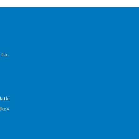
 tla.
i
atki
tkov