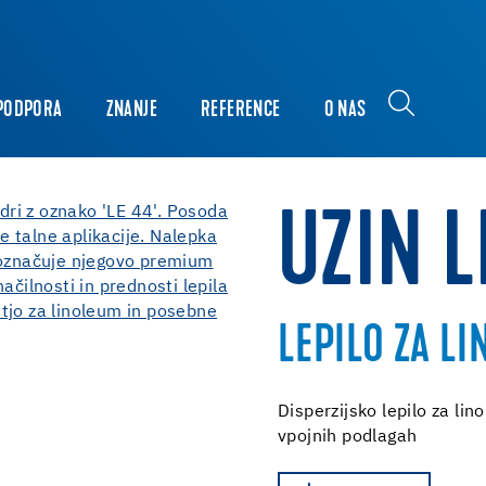
PODPORA
ZNANJE
REFERENCE
O NAS
UZIN L
LEPILO ZA LI
Disperzijsko lepilo za lino
vpojnih podlagah