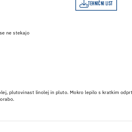
TEHNIČNI LIST
TEHNIČNI LIST
se ne stekajo
olej, plutovinast linolej in pluto. Mokro lepilo s kratkim od
porabo.