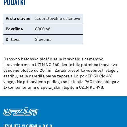
PODATKI
Vrsta stavbe
Izobraževalne ustanove
Površina
8000 m²
Država
Slovenia
Osnovno betonsko ploščo se je izravnalo s cementno
izravnalno maso UZIN NC 160, ker je bila potrebna izravnava
osnovne plošče do 20 mm. Zaradi prevelike vsebnosti vlage v
estrihu, se je naredila parna zapora z Unipox EP 50 (do 4%
vlage). Na pripravljeno podlago se je lepila PVC talna obloga z
1-komponentnim disperzijskim lepilom UZIN KE 478.