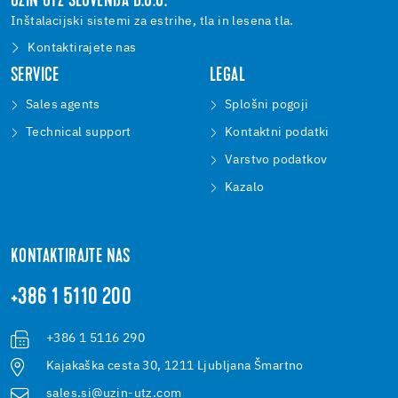
UZIN UTZ SLOVENIJA D.O.O.
Inštalacijski sistemi za estrihe, tla in lesena tla.
Kontaktirajete nas
SERVICE
LEGAL
Sales agents
Splošni pogoji
Technical support
Kontaktni podatki
Varstvo podatkov
Kazalo
KONTAKTIRAJTE NAS
+386 1 5110 200
+386 1 5116 290
Kajakaška cesta 30, 1211 Ljubljana Šmartno
sales.si@uzin-utz.com