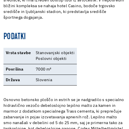
središče, ki ima izreden dostop tudi iz avtoceste. V neposredni
bližini kompleksa se nahaja hotel Casino, bodoče trgovsko
središče in ljubljanski stadion, ki predstavlja središče
športnega dogajanja.
PODATKI
Vrsta stavbe
Stanovanjski objekti
Poslovni objekti
Površina
7000 m²
Država
Slovenia
Osnovno betonsko ploščo in estrih se je nadgradilo s specialno
hidravlično vezočo debeloslojno lepilno malto za kamen in
marmor z dodatkom specialnega Trass cementa, ki preprečuje
zabarvanje in pojav izcvetavanja apnenih rož. Lepilno malto
smo nanašali v debelini od 5 do 25 mm, saj je primerna tako za
tankoslojne, kot debeloslojne nanose. Codex Mittelbettmörtel