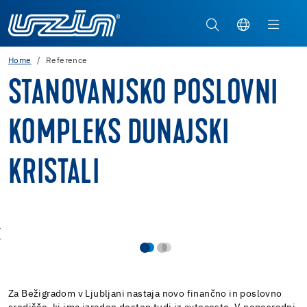
Home
Reference
STANOVANJSKO POSLOVNI
KOMPLEKS DUNAJSKI
KRISTALI
Za Bežigradom v Ljubljani nastaja novo finančno in poslovno