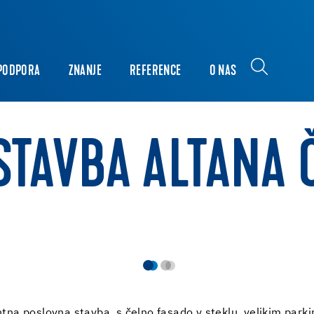
PODPORA
ZNANJE
REFERENCE
O NAS
STAVBA ALTANA
na poslovna stavba, s čelno fasado v steklu, velikim parki