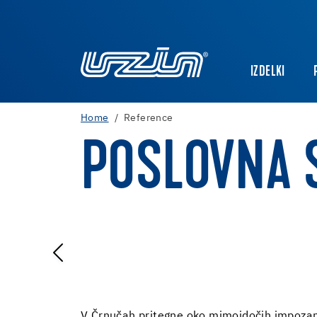
IZDELKI
Home
Reference
POSLOVNA 
V Črnučah pritegne oko mimoidočih impozant