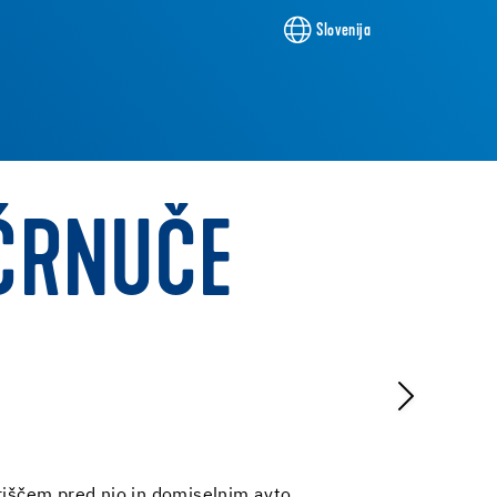
Slovenija
 ČRNUČE
riščem pred njo in domiselnim avto