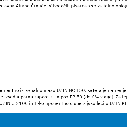
 stavba Altana Črnuče. V bodočih pisarnah so za talno oblogo 
 cementno izravnalno maso UZIN NC 150, katera je namenje
je izvedla parna zapora z Unipox EP 50 (do 4% vlage). Za lep
 UZIN U 2100 in 1-komponentno disperzijsko lepilo UZIN K