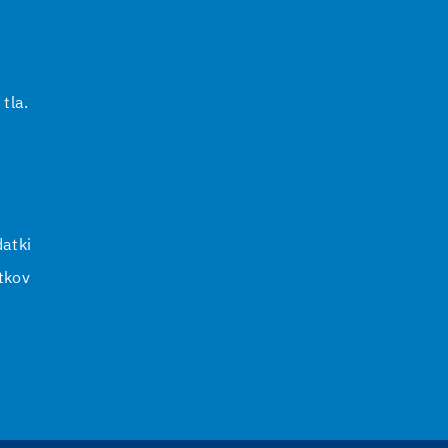
 tla.
i
atki
tkov