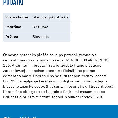
PODATKI
Vrsta stavbe
Stanovanjski objekti
Površina
3.500m2
Država
Slovenija
Osnovno betonsko ploščo se je po potrebi izravnalo s
cementnima izravnalnima masama UZIN NC 130 ali UZIN NC
150. V sanitarnih prostorih se je izvedlo trajno elastično
zatesnjevanje z enokomponentno fleksibilno polimer
cementno maso. Uporabili so se tudi tesnilni trakovi codex
BST 75. Za lepljenje keramičnih oblog so se uporabila lepila
blagovne znamke codex (Fliesurit, Fliesurit flex, Fliesurit plus).
Keramične obloge so se fugirale s fugirnimi masami codex
Brillant Color Xtra ter stike tesnili s silikoni codex SG 10.