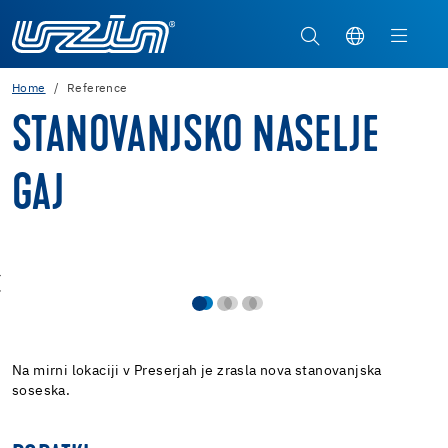
Home
Reference
STANOVANJSKO NASELJE
GAJ
Na mirni lokaciji v Preserjah je zrasla nova stanovanjska
soseska.