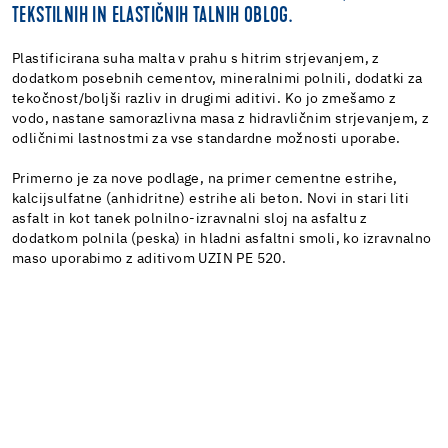
TEKSTILNIH IN ELASTIČNIH TALNIH OBLOG.
Plastificirana suha malta v prahu s hitrim strjevanjem, z
dodatkom posebnih cementov, mineralnimi polnili, dodatki za
tekočnost/boljši razliv in drugimi aditivi. Ko jo zmešamo z
vodo, nastane samorazlivna masa z hidravličnim strjevanjem, z
odličnimi lastnostmi za vse standardne možnosti uporabe.
Primerno je za nove podlage, na primer cementne estrihe,
kalcijsulfatne (anhidritne) estrihe ali beton. Novi in stari liti
asfalt in kot tanek polnilno-izravnalni sloj na asfaltu z
dodatkom polnila (peska) in hladni asfaltni smoli, ko izravnalno
maso uporabimo z aditivom UZIN PE 520.