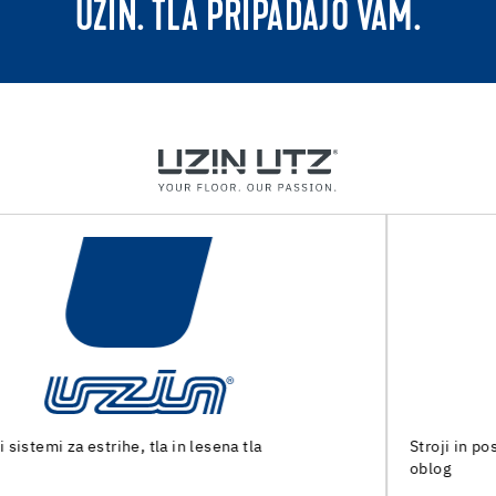
UZIN. TLA PRIPADAJO VAM.
Stroji in posebna orodja za pripravo tal in polaganje talnih
oblog