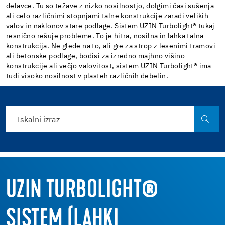
delavce. Tu so težave z nizko nosilnostjo, dolgimi časi sušenja
ali celo različnimi stopnjami talne konstrukcije zaradi velikih
valov in naklonov stare podlage. Sistem UZIN Turbolight® tukaj
resnično rešuje probleme. To je hitra, nosilna in lahka talna
konstrukcija. Ne glede na to, ali gre za strop z lesenimi tramovi
ali betonske podlage, bodisi za izredno majhno višino
konstrukcije ali večjo valovitost, sistem UZIN Turbolight® ima
tudi visoko nosilnost v plasteh različnih debelin.
UZIN TURBOLIGHT®
SISTEM (LAHKI