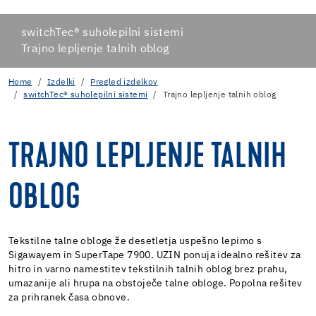
switchTec® suholepilni sistemi
Trajno lepljenje talnih oblog
Home
Izdelki
Pregled izdelkov
switchTec® suholepilni sistemi
Trajno lepljenje talnih oblog
TRAJNO LEPLJENJE TALNIH
OBLOG
Tekstilne talne obloge že desetletja uspešno lepimo s
Sigawayem in SuperTape 7900. UZIN ponuja idealno rešitev za
hitro in varno namestitev tekstilnih talnih oblog brez prahu,
umazanije ali hrupa na obstoječe talne obloge. Popolna rešitev
za prihranek časa obnove.