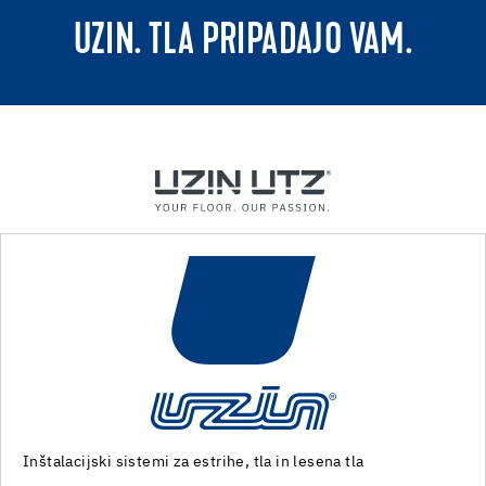
UZIN. TLA PRIPADAJO VAM.
Stroji in posebna orodja za pripravo tal in polaganje talnih
oblog