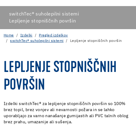
switchTec® suholepilni sistemi
Lepljenje stopniščnih površin
Home
Izdelki
Pregled izdelkov
switchTec® suholepilni sistemi
Lepljenje stopniščnih površin
LEPLJENJE STOPNIŠČNIH
POVRŠIN
Izdelki switchTec® za lepljenje stopniščnih površin so 100%
brez topil, brez vonjev ali nevarnosti požara in se lahko
uporabljajo za varno nanašanje gumijastih ali PVC talnih oblog
brez prahu, umazanije ali sušenja.