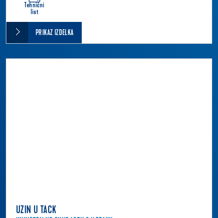
Tehnični
list
PRIKAZ IZDELKA
UZIN U TACK