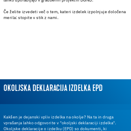
lahko uporabljajo v gradbenih projektih DGNB.
Če želite izvedeti več o tem, kateri izdelek izpolnjuje določena
merila: stopite v stik z nami.
OKOLJSKA DEKLARACIJA IZDELKA EPD
Kakšen je dejanski vpliv izdelka na okolje? Na ta in druga
vprašanja lahko odgovorite v "okoljski deklaraciji izdelka".
Okoljske deklaracije o izdelku (EPD) so dokumenti, ki