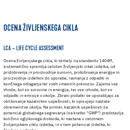
OCENA ŽIVLJENSKEGA CIKLA
LCA – LIFE CYCLE ASSESSMENT
Ocena življenjskega cikla, ki temelji na standardu 1404ff,
sistematično spremlja celoten življenjski cikel izdelka, od
pridobivanja in proizvodnje surovin, pridobivanja energije in
proizvodnje izdelkov do uporabe, ravnanja z odpadki in
končnega odlaganja ter vseh vmesnih prevozov. Zajema vse
vhode, kot so surovine in energija, ter vse izhode, kot so
odpadki in emisije v okolje. Zbrani podatki se uporabljajo za
oblikovanje kazalnikov uspešnosti, ki opisujejo nastale
obremenitve okolja. Na primer, kazalnik uspešnosti za
potencial globalnega segrevanja (na kratko "GWP") predstavlja
količino ogljikovega dioksida, ki nastane v celotnem
življenjskem ciklu izdelka, in s tem potencial izdelka, ki