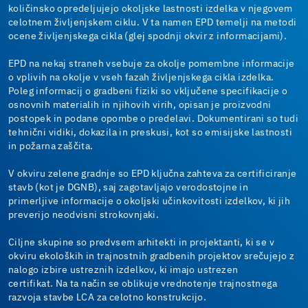
količinsko opredeljujejo okoljske lastnosti izdelka v njegovem
celotnem življenjskem ciklu. V ta namen EPD temelji na metodi
ocene življenjskega cikla (glej spodnji okvir z informacijami).
EPD na nekaj straneh vsebuje za okolje pomembne informacije
o vplivih na okolje v vseh fazah življenjskega cikla izdelka.
Poleg informacij o gradbeni fiziki so vključene specifikacije o
osnovnih materialih in njihovih virih, opisan je proizvodni
postopek in podane opombe o predelavi. Dokumentirani so tudi
tehnični vidiki, dokazila in preskusi, kot so emisijske lastnosti
in požarna zaščita.
V okviru zelene gradnje so EPD ključna zahteva za certificiranje
stavb (kot je DGNB), saj zagotavljajo verodostojne in
primerljive informacije o okoljski učinkovitosti izdelkov, ki jih
preverijo neodvisni strokovnjaki.
Ciljne skupine so predvsem arhitekti in projektanti, ki se v
okviru ekoloških in trajnostnih gradbenih projektov srečujejo z
nalogo izbire ustreznih izdelkov, ki imajo ustrezen
certifikat. Na ta način se oblikuje vrednotenje trajnostnega
razvoja stavbe LCA za celotno konstrukcijo.