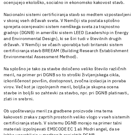
ocenjujejo ekološko, socialno in ekonomsko kakovost stavb.
Nacionalni sistemi certificiranja stavb so medtem vzpostavljeni
v skoraj vseh državah sveta. V Nemčiji sta postala splošno
sprejeta ocenjevalni sistem nemškega sveta za trajnostno
gradnjo (DGNB) in ameriški sistem LEED (Leadership in Energy
and Environmental Design), ki se širi tudi v številnih drugih
državah. V Nemčiji se včasih uporablja tudi britanski sistem
certificiranja stavb BREEAM (Building Research Establishment
Environmental Assessment Method).
Na splošno je tako za stavbe določeno veliko število različnih
meril, na primer pri DGNB so to stroški življenjskega cikla,
izkoriščenost površin, dostopnost, zvočna izolacija in poraba
virov. Več kot je izpolnjenih meril, boljša je skupna ocena
stavbe in boljši so zahtevki za stavbo, npr. pri DGNB platinasti,
zlati in srebrni.
Ob upoštevanju meril za gradbene proizvode ima tema
kakovosti zraka v zaprtih prostorih veliko vlogo v vseh sistemih
certificiranja stavb. V sistemu DGNB morajo na primer talni
materiali izpolnjevati EMICODE EC 1 ali Modri angel, da se