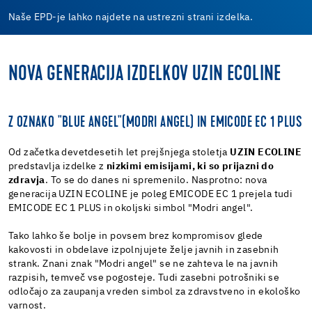
Naše EPD-je lahko najdete na ustrezni strani izdelka.
NOVA GENERACIJA IZDELKOV UZIN ECOLINE
Z OZNAKO "BLUE ANGEL"(MODRI ANGEL) IN EMICODE EC 1 PLUS
Od začetka devetdesetih let prejšnjega stoletja
UZIN ECOLINE
predstavlja izdelke z
nizkimi emisijami, ki so prijazni do
zdravja
. To se do danes ni spremenilo. Nasprotno: nova
generacija UZIN ECOLINE je poleg EMICODE EC 1 prejela tudi
EMICODE EC 1 PLUS in okoljski simbol "Modri angel".
Tako lahko še bolje in povsem brez kompromisov glede
kakovosti in obdelave izpolnjujete želje javnih in zasebnih
strank. Znani znak "Modri angel" se ne zahteva le na javnih
razpisih, temveč vse pogosteje. Tudi zasebni potrošniki se
odločajo za zaupanja vreden simbol za zdravstveno in ekološko
varnost.