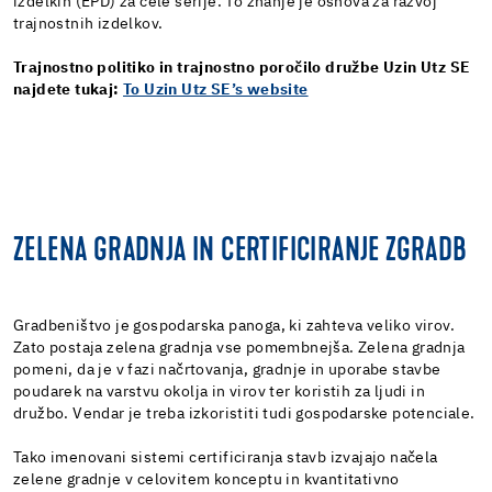
izdelkih (EPD) za cele serije. To znanje je osnova za razvoj
trajnostnih izdelkov.
Trajnostno politiko in trajnostno poročilo družbe Uzin Utz SE
najdete tukaj:
To Uzin Utz SE’s website
ZELENA GRADNJA IN CERTIFICIRANJE ZGRADB
Gradbeništvo je gospodarska panoga, ki zahteva veliko virov.
Zato postaja zelena gradnja vse pomembnejša. Zelena gradnja
pomeni, da je v fazi načrtovanja, gradnje in uporabe stavbe
poudarek na varstvu okolja in virov ter koristih za ljudi in
družbo. Vendar je treba izkoristiti tudi gospodarske potenciale.
Tako imenovani sistemi certificiranja stavb izvajajo načela
zelene gradnje v celovitem konceptu in kvantitativno