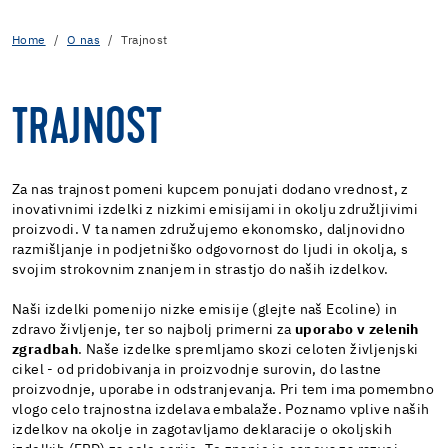
Home
O nas
Trajnost
TRAJNOST
Za nas trajnost pomeni kupcem ponujati dodano vrednost, z
inovativnimi izdelki z nizkimi emisijami in okolju združljivimi
proizvodi. V ta namen združujemo ekonomsko, daljnovidno
razmišljanje in podjetniško odgovornost do ljudi in okolja, s
svojim strokovnim znanjem in strastjo do naših izdelkov.
Naši izdelki pomenijo nizke emisije (glejte naš Ecoline) in
zdravo življenje, ter so najbolj primerni za
uporabo v zelenih
zgradbah
. Naše izdelke spremljamo skozi celoten življenjski
cikel - od pridobivanja in proizvodnje surovin, do lastne
proizvodnje, uporabe in odstranjevanja. Pri tem ima pomembno
vlogo celo trajnostna izdelava embalaže. Poznamo vplive naših
izdelkov na okolje in zagotavljamo deklaracije o okoljskih