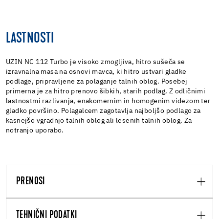
LASTNOSTI
UZIN NC 112 Turbo je visoko zmogljiva, hitro sušeča se
izravnalna masa na osnovi mavca, ki hitro ustvari gladke
podlage, pripravljene za polaganje talnih oblog. Posebej
primerna je za hitro prenovo šibkih, starih podlag. Z odličnimi
lastnostmi razlivanja, enakomernim in homogenim videzom ter
gladko površino. Polagalcem zagotavlja najboljšo podlago za
kasnejšo vgradnjo talnih oblog ali lesenih talnih oblog. Za
notranjo uporabo.
PRENOSI
TEHNIČNI PODATKI