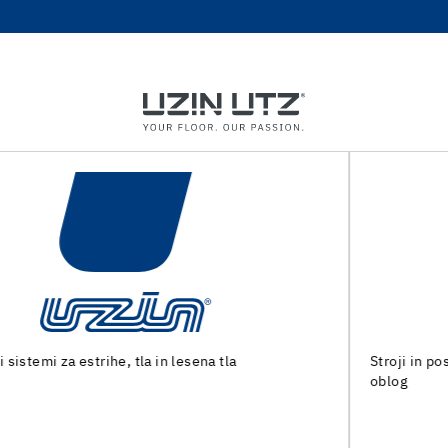
Stroji in posebna orodja za pripravo tal in polaganje talnih
oblog