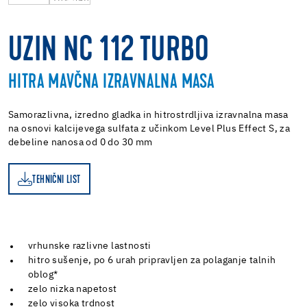
UZIN NC 112 TURBO
HITRA MAVČNA IZRAVNALNA MASA
Samorazlivna, izredno gladka in hitrostrdljiva izravnalna masa
na osnovi kalcijevega sulfata z učinkom Level Plus Effect S, za
debeline nanosa od 0 do 30 mm
TEHNIČNI LIST
ST
vrhunske razlivne lastnosti
hitro sušenje, po 6 urah pripravljen za polaganje talnih
oblog*
zelo nizka napetost
zelo visoka trdnost